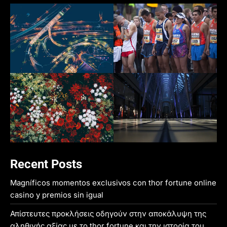
Recent Posts
Magníficos momentos exclusivos con thor fortune online
casino y premios sin igual
Απίστευτες προκλήσεις οδηγούν στην αποκάλυψη της
αληθινής αξίας με το thor fortune και την ιστορία του