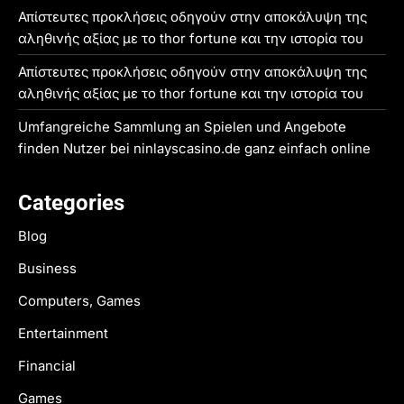
Απίστευτες προκλήσεις οδηγούν στην αποκάλυψη της
αληθινής αξίας με το thor fortune και την ιστορία του
Απίστευτες προκλήσεις οδηγούν στην αποκάλυψη της
αληθινής αξίας με το thor fortune και την ιστορία του
Umfangreiche Sammlung an Spielen und Angebote
finden Nutzer bei ninlayscasino.de ganz einfach online
Categories
Blog
Business
Computers, Games
Entertainment
Financial
Games