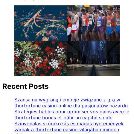
Recent Posts
Szansa na wygraną i emocje związane z grą w
thorfortune casino online dla pasjonatów hazardu
Stratégies fiables pour optimiser vos gains avec le
thorfortune bonus et bâtir un capital solide
Színvonalas szórakozás és magas nyeremények
várnak a thorfortune casino világában minden