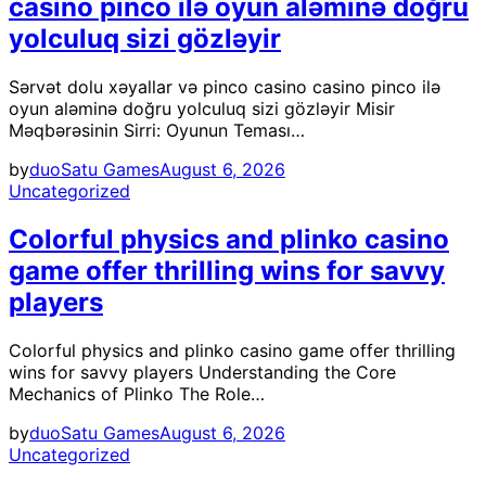
casino pinco ilə oyun aləminə doğru
yolculuq sizi gözləyir
Sərvət dolu xəyallar və pinco casino casino pinco ilə
oyun aləminə doğru yolculuq sizi gözləyir Misir
Məqbərəsinin Sirri: Oyunun Teması…
by
duoSatu Games
August 6, 2026
Uncategorized
Colorful physics and plinko casino
game offer thrilling wins for savvy
players
Colorful physics and plinko casino game offer thrilling
wins for savvy players Understanding the Core
Mechanics of Plinko The Role…
by
duoSatu Games
August 6, 2026
Uncategorized