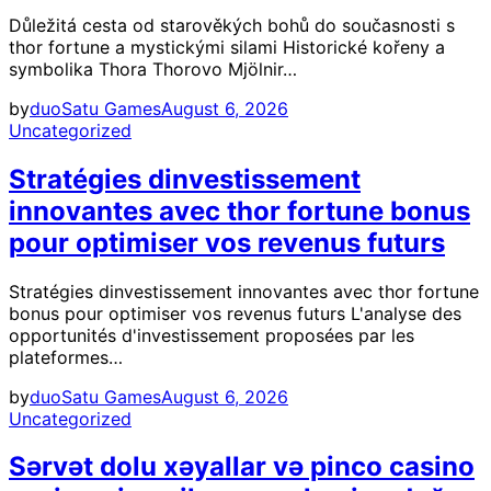
Důležitá cesta od starověkých bohů do současnosti s
thor fortune a mystickými silami Historické kořeny a
symbolika Thora Thorovo Mjölnir…
by
duoSatu Games
August 6, 2026
Uncategorized
Stratégies dinvestissement
innovantes avec thor fortune bonus
pour optimiser vos revenus futurs
Stratégies dinvestissement innovantes avec thor fortune
bonus pour optimiser vos revenus futurs L'analyse des
opportunités d'investissement proposées par les
plateformes…
by
duoSatu Games
August 6, 2026
Uncategorized
Sərvət dolu xəyallar və pinco casino