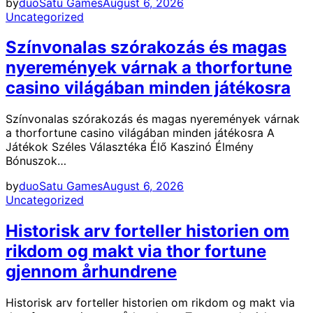
by
duoSatu Games
August 6, 2026
Uncategorized
Színvonalas szórakozás és magas
nyeremények várnak a thorfortune
casino világában minden játékosra
Színvonalas szórakozás és magas nyeremények várnak
a thorfortune casino világában minden játékosra A
Játékok Széles Választéka Élő Kaszinó Élmény
Bónuszok…
by
duoSatu Games
August 6, 2026
Uncategorized
Historisk arv forteller historien om
rikdom og makt via thor fortune
gjennom århundrene
Historisk arv forteller historien om rikdom og makt via