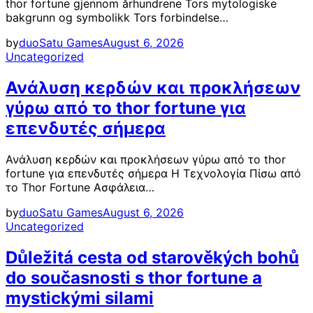
thor fortune gjennom århundrene Tors mytologiske
bakgrunn og symbolikk Tors forbindelse…
by
duoSatu Games
August 6, 2026
Uncategorized
Ανάλυση κερδών και προκλήσεων
γύρω από το thor fortune για
επενδυτές σήμερα
Ανάλυση κερδών και προκλήσεων γύρω από το thor
fortune για επενδυτές σήμερα Η Τεχνολογία Πίσω από
το Thor Fortune Ασφάλεια…
by
duoSatu Games
August 6, 2026
Uncategorized
Důležitá cesta od starověkých bohů
do současnosti s thor fortune a
mystickými silami