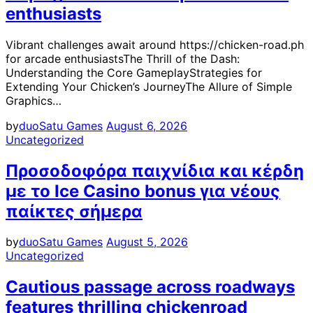
enthusiasts
Vibrant challenges await around https://chicken-road.ph
for arcade enthusiastsThe Thrill of the Dash:
Understanding the Core GameplayStrategies for
Extending Your Chicken’s JourneyThe Allure of Simple
Graphics…
by
duoSatu Games
August 6, 2026
Uncategorized
Προσοδοφόρα παιχνίδια και κέρδη
με το Ice Casino bonus για νέους
παίκτες σήμερα
by
duoSatu Games
August 5, 2026
Uncategorized
Cautious passage across roadways
features thrilling chickenroad