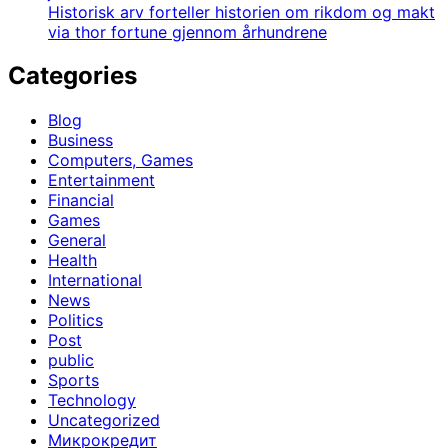
Historisk arv forteller historien om rikdom og makt
via thor fortune gjennom århundrene
Categories
Blog
Business
Computers, Games
Entertainment
Financial
Games
General
Health
International
News
Politics
Post
public
Sports
Technology
Uncategorized
Микрокредит